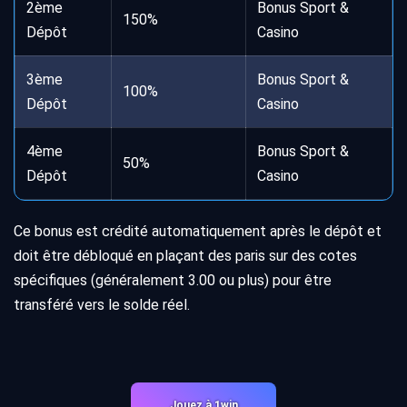
2ème
Bonus Sport &
150%
Dépôt
Casino
3ème
Bonus Sport &
100%
Dépôt
Casino
4ème
Bonus Sport &
50%
Dépôt
Casino
Ce bonus est crédité automatiquement après le dépôt et
doit être débloqué en plaçant des paris sur des cotes
spécifiques (généralement 3.00 ou plus) pour être
transféré vers le solde réel.
Jouez à 1win