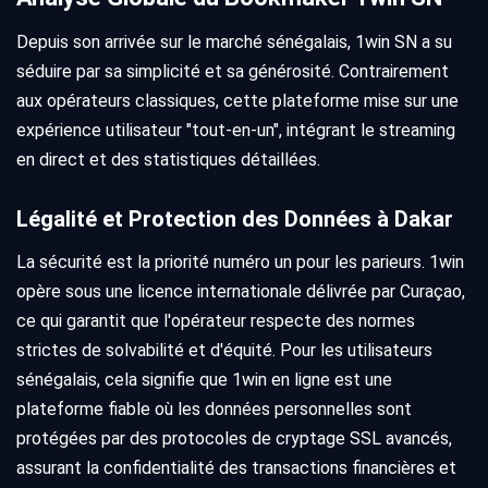
Depuis son arrivée sur le marché sénégalais, 1win SN a su
séduire par sa simplicité et sa générosité. Contrairement
aux opérateurs classiques, cette plateforme mise sur une
expérience utilisateur "tout-en-un", intégrant le streaming
en direct et des statistiques détaillées.
Légalité et Protection des Données à Dakar
La sécurité est la priorité numéro un pour les parieurs. 1win
opère sous une licence internationale délivrée par Curaçao,
ce qui garantit que l'opérateur respecte des normes
strictes de solvabilité et d'équité. Pour les utilisateurs
sénégalais, cela signifie que 1win en ligne est une
plateforme fiable où les données personnelles sont
protégées par des protocoles de cryptage SSL avancés,
assurant la confidentialité des transactions financières et