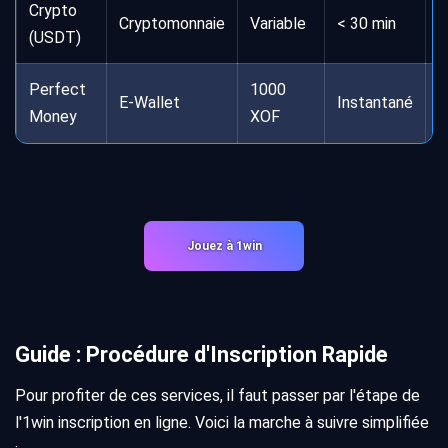
Crypto
Cryptomonnaie
Variable
< 30 min
R
(USDT)
Perfect
1000
E-Wallet
Instantané
Money
XOF
Jouez à 1win
Guide : Procédure d'Inscription Rapide
Pour profiter de ces services, il faut passer par l'étape de
l'1win inscription en ligne. Voici la marche à suivre simplifiée