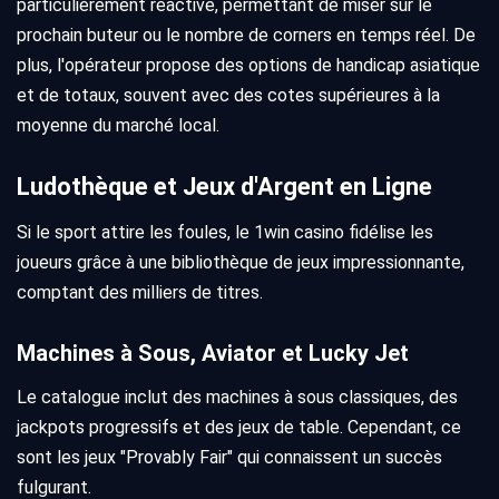
particulièrement réactive, permettant de miser sur le
prochain buteur ou le nombre de corners en temps réel. De
plus, l'opérateur propose des options de handicap asiatique
et de totaux, souvent avec des cotes supérieures à la
moyenne du marché local.
Ludothèque et Jeux d'Argent en Ligne
Si le sport attire les foules, le 1win casino fidélise les
joueurs grâce à une bibliothèque de jeux impressionnante,
comptant des milliers de titres.
Machines à Sous, Aviator et Lucky Jet
Le catalogue inclut des machines à sous classiques, des
jackpots progressifs et des jeux de table. Cependant, ce
sont les jeux "Provably Fair" qui connaissent un succès
fulgurant.