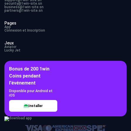
support@1win-site.sn
security@1win-site.sn
business@1win-site.sn
partners@1win-site.sn
Pages
App
Connexion et Inscription
Jeux
Aviator
Lucky Jet
Bonus de 200 1win
Coins pendant
l'événement
Disponible pour Android et
iOS
Installer