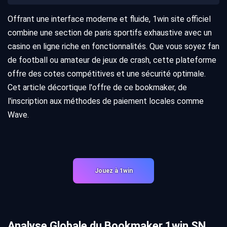
Offrant une interface moderne et fluide, 1win site officiel
combine une section de paris sportifs exhaustive avec un
casino en ligne riche en fonctionnalités. Que vous soyez fan
de football ou amateur de jeux de crash, cette plateforme
offre des cotes compétitives et une sécurité optimale.
Cet article décortique l'offre de ce bookmaker, de
l'inscription aux méthodes de paiement locales comme
Wave.
Jouez à 1win
Analyse Globale du Bookmaker 1win SN