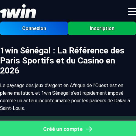
Connexion
Inscription
1win Sénégal : La Référence des
Paris Sportifs et du Casino en
2026
Le paysage des jeux d'argent en Afrique de l'Ouest est en
pleine mutation, et 1win Sénégal s'est rapidement imposé
comme un acteur incontournable pour les parieurs de Dakar à
Saint-Louis.
Créé un compte