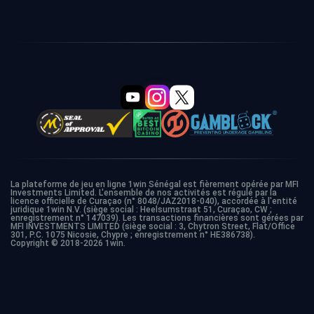
La plateforme de jeu en ligne
1win Sénégal
est fièrement opérée par MFI
Investments Limited. L'ensemble de nos activités est régulé par la
licence officielle de Curaçao (n° 8048/JAZ2018-040), accordée à l'entité
juridique 1win N.V. (siège social : Heelsumstraat 51, Curaçao, CW ;
enregistrement n° 147039). Les transactions financières sont gérées par
MFI INVESTMENTS LIMITED (siège social : 3, Chytron Street, Flat/Office
301, P.C. 1075 Nicosie, Chypre ; enregistrement n° HE386738).
Copyright © 2018-2026
1win
.