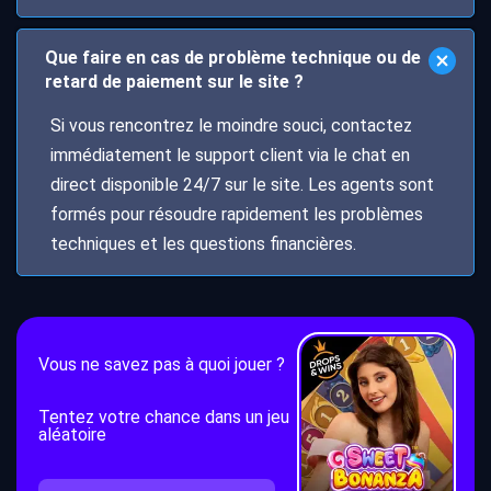
Que faire en cas de problème technique ou de
retard de paiement sur le site ?
Si vous rencontrez le moindre souci, contactez
immédiatement le support client via le chat en
direct disponible 24/7 sur le site. Les agents sont
formés pour résoudre rapidement les problèmes
techniques et les questions financières.
Vous ne savez pas à quoi jouer ?
Tentez votre chance dans un jeu
aléatoire