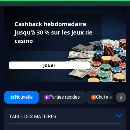
Cashback hebdomadaire
jusqu'à 30 % sur les jeux de
casino
Jouer
Nouvelle
Parties rapides
Chute et victoir
TABLE DES MATIÈRES